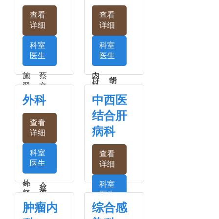
介
介
查看
查看
柏
孙
姚
王
详细
详细
会
小
上
建
明
兵
华
东
科室
科室
医生
医生
ceshi
商
胡
明
丽
施
蔡
内
群
华
胡
翠
文
科
立
芬
辉
简
外科
中西医
刚
介
​成
陈
结合肝
娟
科
赵
殷
查看
病科
艳
淑
详细
杨
朱
春
娟
国
云
科室
查看
亚
杰
医生
详细
王
王
晓
大
外
科室
蔡
红
伟
科
医生
建
简
肿瘤内
综合感
肝
群
张
介
朱
王
科