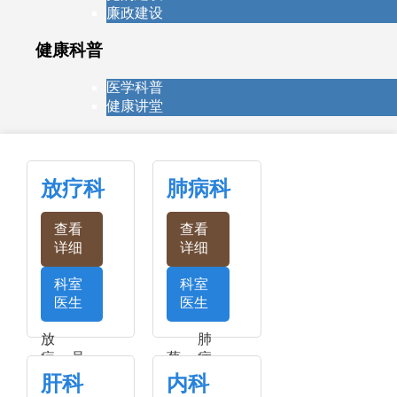
廉政建设
健康科普
医学科普
健康讲堂
放疗科
肺病科
查看
查看
详细
详细
科室
科室
医生
医生
放
肺
疗
吴
蔡
病
科
少
文
科
肝科
内科
简
兵
辉
简