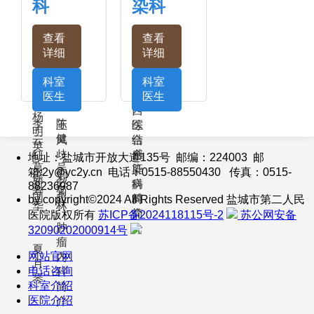
科
染科
玉
云
晓
简
黄
沈
琴
杰
红
介
志
恩
查看
查看
华
融
蔡
杨
详细
详细
文
国
杨
王
辉
亚
树
科室
科室
山
成
中
医生
医生
西
杨
陈
李
王
医
综
明
健
云
凤
结
合
英
红
歧
合
感
地址：盐城市开放大道135号 邮编：224003 邮
葛
吴
肝
染
箱:2y@yc2y.cn 电话：0515-88550430 传真：0515-
​徐
刘
新
必
病
科
88236987
寿
菊
国
超
科
简
by
copyright©2024 All Rights Reserved 盐城市第二人民
华
林
简
介
医院版权所有
苏ICP备2024118115号-2
苏公网安备
肿
介
32090202000914号
瘤
夏
网站官网
内
月
电话咨询
科
琴
科室介绍
简
医院介绍
介