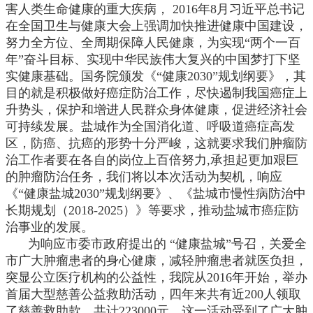
害人类生命健康的重大疾病， 2016年8月习近平总书记
在全国卫生与健康大会上强调加快推进健康中国建设，
努力全方位、全周期保障人民健康，为实现“两个一百
年”奋斗目标、实现中华民族伟大复兴的中国梦打下坚
实健康基础。国务院颁发《“健康2030”规划纲要》，其
目的就是积极做好癌症防治工作，尽快遏制我国癌症上
升势头，保护和增进人民群众身体健康，促进经济社会
可持续发展。盐城作为全国消化道、呼吸道癌症高发
区，防癌、抗癌的形势十分严峻，这就要求我们肿瘤防
治工作者要在各自的岗位上百倍努力,承担起更加艰巨
的肿瘤防治任务，我们将以本次活动为契机，响应
《“健康盐城2030”规划纲要》、《盐城市慢性病防治中
长期规划（2018-2025）》等要求，推动盐城市癌症防
治事业的发展。
为响应市委市政府提出的 “健康盐城”号召，关爱全
市广大肿瘤患者的身心健康，减轻肿瘤患者就医负担，
突显公立医疗机构的公益性，我院从2016年开始，举办
首届大型慈善公益救助活动，四年来共有近200人领取
了慈善救助款，共计223000元，这一活动受到了广大肿