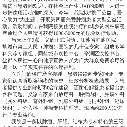
瘤贫困患者的欢迎，在社会上产生良好的影响。为进一
步把这项活动推向深入，今年，我院以“携手公益，爱
心助力”为主题，开展第四届关爱肿瘤患者大型公益活
动。活动期间，在我院接受住院治疗的城乡贫困肿瘤患
者通过个人申请可获得1000-5000元的现金医疗救助。
当天上午9点，义诊正式启动，江苏省肿瘤医院、
盐城市第二人民（肿瘤）医院的几十位专家，组成多学
科义诊专家组，同盐城市疾控中心、亭湖区疾控中心、
盐都区疾控中心的健康宣教人员为广大群众免费诊疗咨
询，送上了实实在在的医疗福利。
医院门诊楼前摩肩接踵，患者纷纷向专家问诊。专
家们认真听取咨询者的病史，细致分析检查结果，为患
者提供专业的诊断和治疗建议，还耐心解答患者提出的
各种问题。义诊专家来自放疗科、肿瘤内科、肿瘤外科
（胸外科组、普外科组、乳腺外科组、肝胆外组、泌尿
外组）、介入科、肿瘤专科护理等。现场约200人次进
行了专业咨询。
我院是一所以肿瘤、肝胆、结核为专科特色的三级