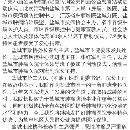
了第25届全国肿瘤防治宣传周暨第四届公益慈善活动启
动仪式，此次活动由盐城市第二人民（肿瘤）医院、盐
城市疾病预防控制中心、江苏省肿瘤医院盐城分院、盐
城市肿瘤防治联盟、盐城市抗癌协会主办。省市各级肿
瘤医护人员、市区各级疾控中心健康宣教人员、社会热
心人士以及媒体代表300余人出席了启动仪式，7名受助
特困患者接受了爱心捐赠。
盐城市政协孙长春副主席，盐城市卫健委朱发兵处
长，盐城市疾控中心沈进进主任、张红军副主任，以及
盐城市肿瘤医院全体领导班子参加了启动仪式，活动由
盐城市肿瘤医院刘宏副院长主持。
盐城市第二人民（肿瘤）医院党委书记、院长王正
在致辞中表示，我院作为盐城市唯一的一所肿瘤专科医
院，近年来医院进入了发展的快车道，在取得成绩的同
时，我院长期致力于盐城市肿瘤防治事业和慈善公益活
动，同时积极协助全市各级医院提升肿瘤规范化诊治的
水平和能力。今后我院将继续发挥好肿瘤医院专科特色
优势，为盐阜地区人民群众健康提供医疗保障。
盐城市政协孙长春副主席强调，恶性肿瘤是严重危